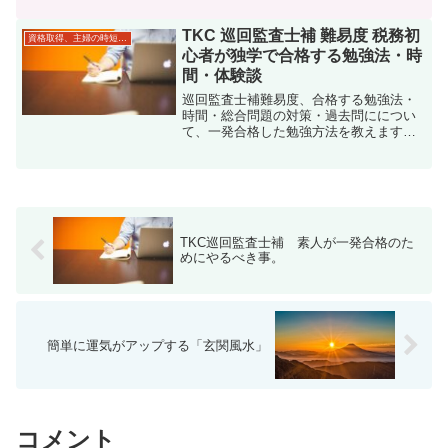
いと考えてる方いませんか？最新２０２
０年、巡回監査士補試験に税法知識がほ
TKC 巡回監査士補 難易度 税務初
資格取得、主婦の時短勉強
とんどない状態から、独学勉強期間2カ月
心者が独学で合格する勉強法・時
半で2020年（令和２年）「巡回監査士補
間・体験談
試験」に3科目一発合格した際の勉強方
法、体験談をまとめました。「素人がど
巡回監査士補難易度、合格する勉強法・
んな感じで勉強したら巡回監査士補試験
時間・総合問題の対策・過去問にについ
に一発で合格できたか」に絞って、個人
て、一発合格した勉強方法を教えます！
的な感想を書いています。
今年こそ巡回監査士科目を合格したいと
考えてる方いませんか？最新２０２０
年、巡回監査士補試験に税法知識がほと
んどない状態から、独学勉強期間2カ月半
で2020年（令和２年）「巡回監査士補試
験」に3科目一発合格した際の勉強方法、
TKC巡回監査士補 素人が一発合格のた
体験談をまとめました。「素人がどんな
めにやるべき事。
感じで勉強したら巡回監査士補試験に一
発で合格できたか」に絞って、個人的な
感想を書いています。
簡単に運気がアップする「玄関風水」
コメント