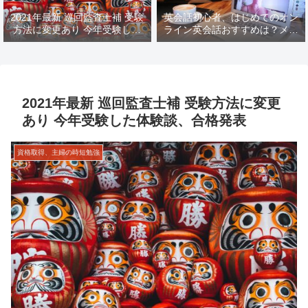
2021年最新 巡回監査士補 受験
英会話初心者、はじめてのオン
方法に変更あり 今年受験した
ライン英会話おすすめは？メリ
体験談、合格発表
ットデメリット
2021年最新 巡回監査士補 受験方法に変更
あり 今年受験した体験談、合格発表
資格取得、主婦の時短勉強