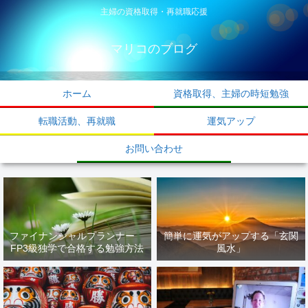
主婦の資格取得・再就職応援
マリコのブログ
ホーム
資格取得、主婦の時短勉強
転職活動、再就職
運気アップ
お問い合わせ
ファイナンシャルプランナー
簡単に運気がアップする「玄関
FP3級独学で合格する勉強方法
風水」