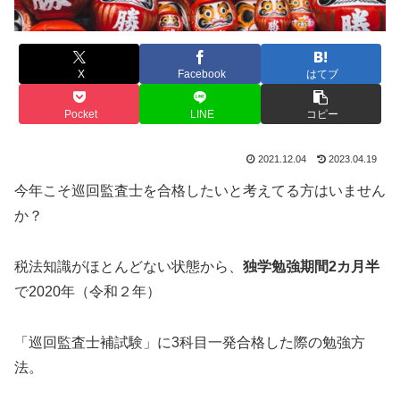
X
Facebook
はてブ
Pocket
LINE
コピー
2021.12.04
2023.04.19
今年こそ巡回監査士を合格したいと考えてる方はいません
か？
税法知識がほとんどない状態から、
独学勉強期間2カ月半
で2020年（令和２年）
「巡回監査士補試験」に3科目一発合格した際の勉強方
法。